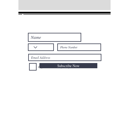
Join our mailing list
Never miss an update
Subscribe Now
I agree to the Privacy Policy.
Telephone: +32
025024477
Mobile: +32
0477735659
Email:
afal@nioushadow-luxuries.com
Address : Mont des Arts 6 , 1000 Bruxelles Belgium