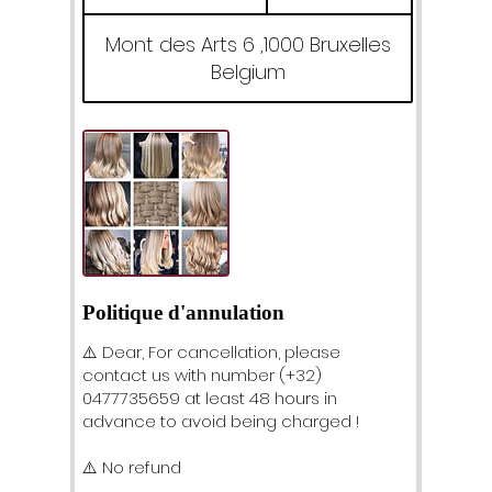
3
0
Mont des Arts 6 ,1000 Bruxelles
m
Belgium
i
n
Politique d'annulation
⚠️ Dear, For cancellation, please
contact us with number (+32)
0477735659 at least 48 hours in
advance to avoid being charged !
⚠️ No refund