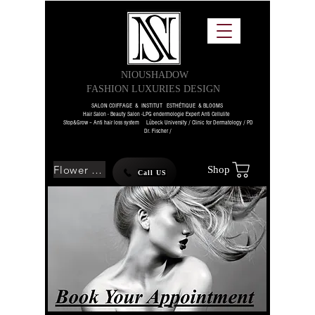
NIOUSHADOW
FASHION LUXURIES DESIGN
SALON COIFFAGE & INSTITUT ESTHÉTIQUE & BLOOMS
Hair Salon - Beauty Salon -LPG endermologie Expert Anti Cellulite
Stop&Grow – Anti hair loss system Lübeck University / Clinic for Dermatology / PD
Dr. Fischer /
Flower SHOP
Shop
Call US