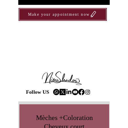
Make your appointment now
Follow US
Mèches +Coloration
Cheveux court