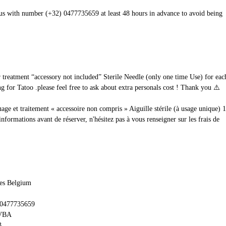
t us with number (+32) 0477735659 at least 48 hours in advance to avoid being
ur treatment “accessory not included” Sterile Needle (only one time Use) for e
 for Tatoo .please feel free to ask about extra personals cost ! Thank you ⚠️
uage et traitement « accessoire non compris » Aiguille stérile (à usage unique) 
rmations avant de réserver, n'hésitez pas à vous renseigner sur les frais de
les Belgium
 0477735659
BVBA
3