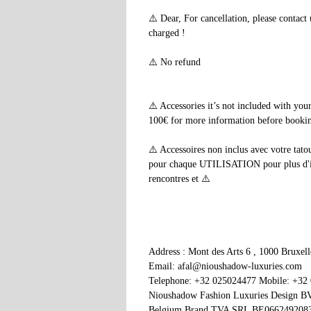
⚠️ Dear, For cancellation, please contac
charged !
⚠️ No refund
⚠️ Accessories it’s not included with yo
100€ for more information before booking
⚠️ Accessoires non inclus avec votre tato
pour chaque UTILISATION pour plus d'info
rencontres et ⚠️
Address : Mont des Arts 6 , 1000 Bruxel
Email: afal@nioushadow-luxuries.com
Telephone: +32 025024477 Mobile: +32
Nioushadow Fashion Luxuries Design 
Belgium Brand TVA SRL BE066249208