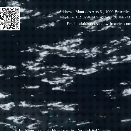
Address : Mont des Arts 6 , 1000 Bruxelle
Telephone: +32 025024477 Mobile: +32 047773
Email:
afal@nioushadow-luxuries.co
2016 Nioushadow Fashion Luxuries Design BVBA