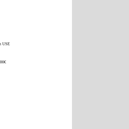
ach USE
100€