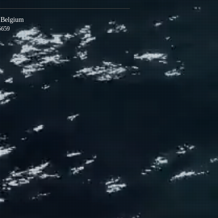
s Belgium
5659
m