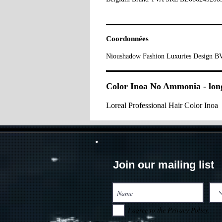
Coordonnées
Nioushadow Fashion Luxuries Design BV
Color Inoa No Ammonia - lon
Loreal Professional Hair Color Inoa
Join our mailing list
I agree to the Privacy Policy.