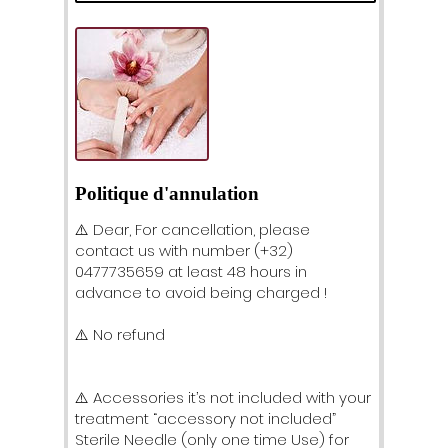
n
Politique d'annulation
⚠️ Dear, For cancellation, please
contact us with number (+32)
0477735659 at least 48 hours in
advance to avoid being charged !
⚠️ No refund
⚠️ Accessories it’s not included with your
treatment “accessory not included”
Sterile Needle (only one time Use) for