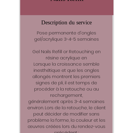
Description du service
Pose permanente d'ongles
gel/acrylique 3-4-5 semaines
Gel Nails Refill or Retouching en
résine acrylique en
Lorsque la croissance semble
inesthétique et que les ongles
allongés montrent les premiers
signes de pli, il est temps de
procéder à la retouche ou au
rechargement,
généralement après 3-4 semaines
environ. Lors de la retouche, le client
peut décider de modifier sans
problème la forme, la couleur et les
œuvres créées lors du rendez-vous
précédent :