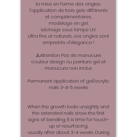
la mise en forme des ongles,
l'application de trois gels différents
et complémentaires,
modelage en gel,
séchage sous lampe UV.
Ultra fins et naturels, vos ongles sont
empreints d'élégance !
⚠️Attention Pas de manucure
couleur design ou peinture gel et
manucure non inclus
Permanent application of gel/acrylic
nails 3-4-5 weeks
When the growth looks unsightly and
the extended nails show the first
signs of bending, it is time for touch-
up or resurfacing,
usually after about 3-4 weeks. During