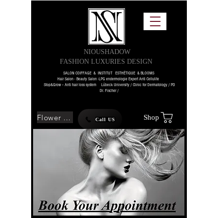
NIOUSHADOW
FASHION LUXURIES DESIGN
SALON COIFFAGE & INSTITUT ESTHÉTIQUE & BLOOMS
Hair Salon - Beauty Salon -LPG endermologie Expert Anti Cellulite
Stop&Grow – Anti hair loss system Lübeck University / Clinic for Dermatology / PD
Dr. Fischer /
Flower SHOP
Shop
Call US