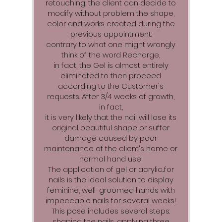
retouching, the client can decide to
modify without problem the shape,
color and works created during the
previous appointment:
contrary to what one might wrongly
think of the word Recharge,
in fact, the Gel is almost entirely
eliminated to then proceed
according to the Customer's
requests. After 3/4 weeks of growth,
in fact,
it is very likely that the nail will lose its
original beautiful shape or suffer
damage caused by poor
maintenance of the client's home or
normal hand use!
The application of gel or acrylic...for
nails is the ideal solution to display
feminine, well-groomed hands with
impeccable nails for several weeks!
This pose includes several steps:
shaping the nails, applying three