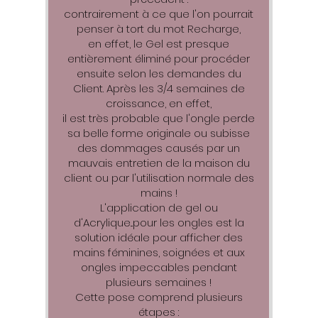
contrairement à ce que l'on pourrait
penser à tort du mot Recharge,
en effet, le Gel est presque
entièrement éliminé pour procéder
ensuite selon les demandes du
Client. Après les 3/4 semaines de
croissance, en effet,
il est très probable que l'ongle perde
sa belle forme originale ou subisse
des dommages causés par un
mauvais entretien de la maison du
client ou par l'utilisation normale des
mains !
L'application de gel ou
d'Acrylique...pour les ongles est la
solution idéale pour afficher des
mains féminines, soignées et aux
ongles impeccables pendant
plusieurs semaines !
Cette pose comprend plusieurs
étapes :