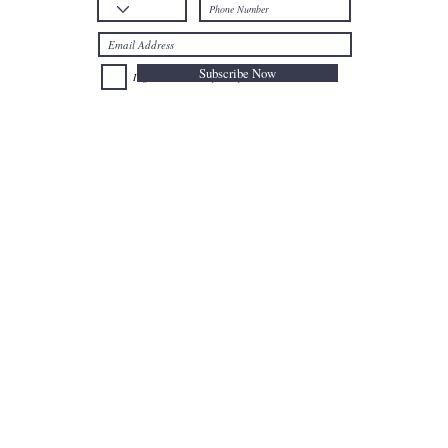
Subscribe Now
I agree to the Privacy Policy.
Telephone: +32
025024477
Mobile: +32
0477735659
Email:
afal@nioushadow-luxuries.com
Address : Mont des Arts 6 , 1000 Bruxelles Belgium