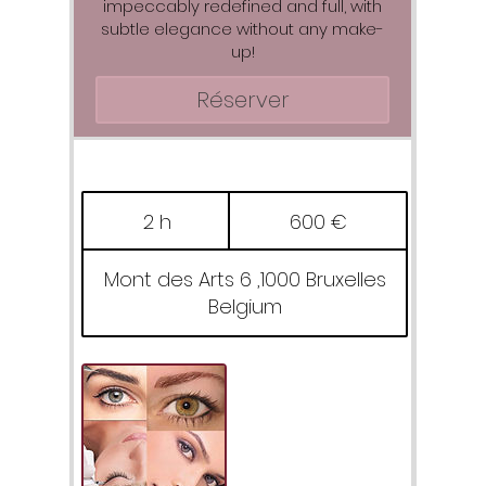
impeccably redefined and full, with
subtle elegance without any make-
up!
Réserver
600
euros
2 h
2
600 €
h
Mont des Arts 6 ,1000 Bruxelles
Belgium