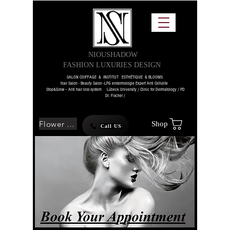
NIOUSHADOW
FASHION LUXURIES DESIGN
SALON COIFFAGE & INSTITUT ESTHÉTIQUE & BLOOMS
Hair Salon - Beauty Salon -LPG endermologie Expert Anti Cellulite
Stop&Grow – Anti hair loss system Lübeck University / Clinic for Dermatology / PD
Dr. Fischer /
Flower SHOP
Shop
Call US