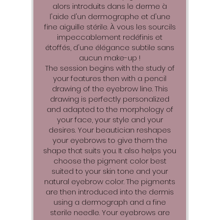
alors introduits dans le derme à
l'aide d'un dermographe et d'une
fine aiguille stérile. À vous les sourcils
impeccablement redéfinis et
étoffés, d'une élégance subtile sans
aucun make-up !
The session begins with the study of
your features then with a pencil
drawing of the eyebrow line. This
drawing is perfectly personalized
and adapted to the morphology of
your face, your style and your
desires. Your beautician reshapes
your eyebrows to give them the
shape that suits you. It also helps you
choose the pigment color best
suited to your skin tone and your
natural eyebrow color. The pigments
are then introduced into the dermis
using a dermograph and a fine
sterile needle. Your eyebrows are