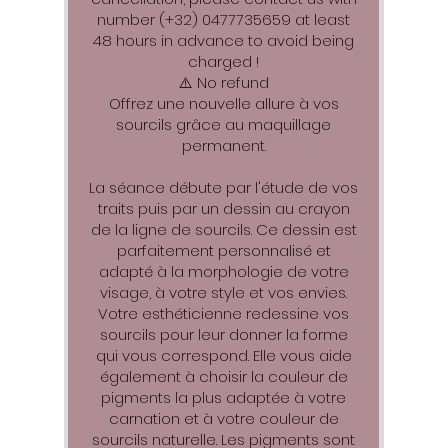
number (+32) 0477735659 at least
48 hours in advance to avoid being
charged !
⚠️ No refund
Offrez une nouvelle allure à vos
sourcils grâce au maquillage
permanent.
La séance débute par l'étude de vos
traits puis par un dessin au crayon
de la ligne de sourcils. Ce dessin est
parfaitement personnalisé et
adapté à la morphologie de votre
visage, à votre style et vos envies.
Votre esthéticienne redessine vos
sourcils pour leur donner la forme
qui vous correspond. Elle vous aide
également à choisir la couleur de
pigments la plus adaptée à votre
carnation et à votre couleur de
sourcils naturelle. Les pigments sont