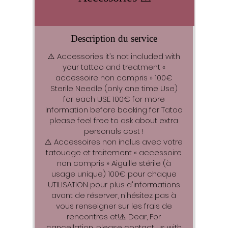
Description du service
⚠️ Accessories it’s not included with
your tattoo and treatment «
accessoire non compris » 100€
Sterile Needle (only one time Use)
for each USE 100€ for more
information before booking for Tatoo
please feel free to ask about extra
personals cost !
⚠️ Accessoires non inclus avec votre
tatouage et traitement « accessoire
non compris » Aiguille stérile (à
usage unique) 100€ pour chaque
UTILISATION pour plus d'informations
avant de réserver, n'hésitez pas à
vous renseigner sur les frais de
rencontres et!⚠️ Dear, For
cancellation, please contact us with