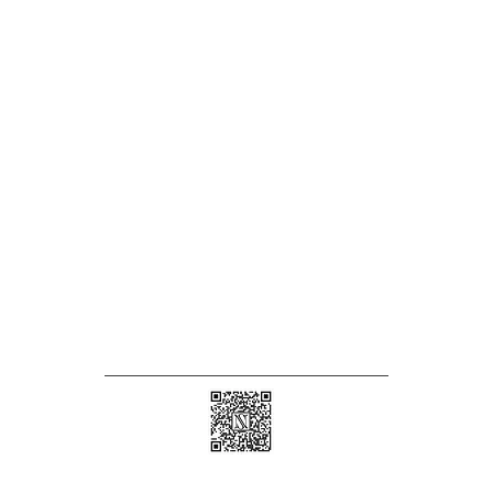
Email:
afal@nioushadow-luxuries.com
Address : Mont des Arts 6 , 1000 Bruxelles Belgium
2016 Nioushadow Fashion Luxuries Design BVBA