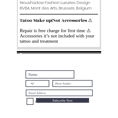
Nioushadow Fashion Luxuries Design
BVBA, Mont des Arts, Brussels, Belgium
Tatoo Make up(Not Accessories ⚠️
Repair is free charge for first time ⚠️
Accessories it’s not included with your
tattoo and treatment
Join our mailing list
Never miss an update
Subscribe Now
I agree to the Privacy Policy.
Telephone: +32
025024477
Mobile: +32
0477735659