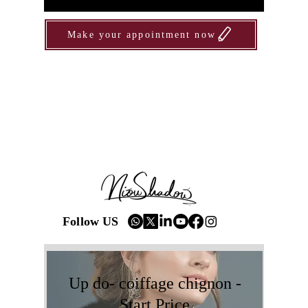
Make your appointment now
Follow US
Up do- coiffage chignon -
Start Price