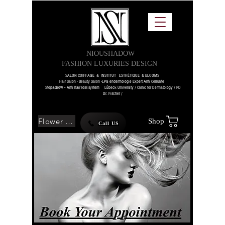
NIOUSHADOW
FASHION LUXURIES DESIGN
SALON COIFFAGE & INSTITUT ESTHÉTIQUE & BLOOMS
Hair Salon - Beauty Salon -LPG endermologie Expert Anti Cellulite
Stop&Grow – Anti hair loss system Lübeck University / Clinic for Dermatology / PD
Dr. Fischer /
Flower SHOP
Shop
Call US