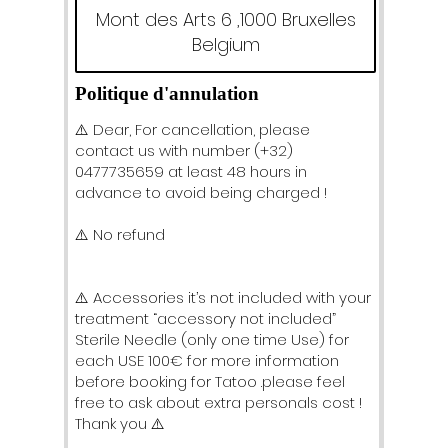
5
Mont des Arts 6 ,1000 Bruxelles
m
Belgium
i
n
Politique d'annulation
⚠️ Dear, For cancellation, please
contact us with number (+32)
0477735659 at least 48 hours in
advance to avoid being charged !
⚠️ No refund
⚠️ Accessories it’s not included with your
treatment “accessory not included”
Sterile Needle (only one time Use) for
each USE 100€ for more information
before booking for Tatoo .please feel
free to ask about extra personals cost !
Thank you ⚠️